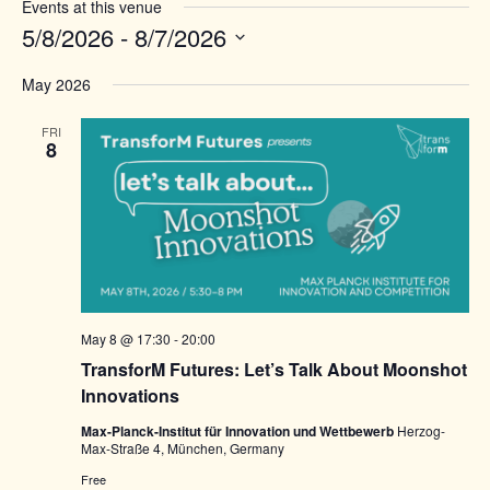
Events at this venue
5/8/2026
 - 
8/7/2026
Select
date.
May 2026
FRI
8
May 8 @ 17:30
-
20:00
TransforM Futures: Let’s Talk About Moonshot
Innovations
Max-Planck-Institut für Innovation und Wettbewerb
Herzog-
Max-Straße 4, München, Germany
Free